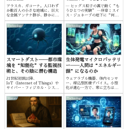
アラスカ、ガコーナ。人口わず
― ヒッグス粒子の裏で動く“も
か数百人の小さな地域に、巨大
うひとつの実験” ―序章：スイ
な金属アンテナ群が、静かに空
ス・ジュネーブの地下に“何
へと突き立っている。その数、
か”があるスイスとフランスの
180本以上。広さ、約13ヘクター
国境にまたがる地下100メート
Technology
Technology
ル。正式名称は HAARPHigh
ル。そこには、全長27キロに及
Frequency Active Auroral
ぶ巨大な円形トンネルが存在す
Research Program（高周波活
る。正式名称は、CERN（欧州
性オーロラ調査プログラム）。
原子核研...
表向きの説明はこうだ。
スマートダスト──都市環
生体発電マイクロバッテリ
境を“知能化”する監視技
ー――人間は“エネルギー
術と、その陰に潜む構造
源”になるのか
21世紀初頭以降、
ウェアラブル機器、体内センサ
IoT（Internet of Things）や
ー、埋込型医療デバイス。小型
サイバー・フィジカル・システ
化が進む一方で、常に立ちはだ
ムは驚異的な拡張を続けてき
かる問題がある。電源である
た。その中で、研究者・軍事機
History
Technology
関・都市伝説コミュニティの三
領域すべてで注目され続けてい
るのが Smart Dust（スマートダ
スト） である。