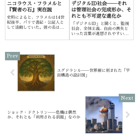
ニコラウス・フラメルと
デジタルID社会──それ
『賢者の石』実在説
は管理社会の完成形か、そ
れとも不可逆な進化か
史料によると、フラメルは14世
紀後半、パリで書記・公証人と
「デジタルID」と聞くと、監視
して活動していた。彼の名は実
社会、全体主義、自由の喪失と
在の納税記録や寄進台帳にも登
いった言葉が連想されやすい。
場し、裕福な庶民として知られ
一部では陰謀論的に語られるこ
ていた。その財産の一部を貧民
とも多い。
院や教会に寄付していることか
ら、「敬虔な信徒」としても記
録に残る。
ユグドラシル──世界樹に刻まれた「宇
宙構造の設計図」
ショック・ドクトリン──危機は偶然
か、それとも「利用される前提」なのか