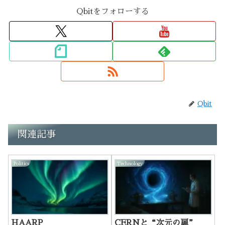
Qbitをフォローする
Qbit
関連記事
Politics
Technology
HAARP
CERNと“次元の扉”