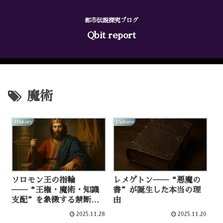
都市伝説探究ブログ
Qbit report
魔術
History
Culture
ソロモン王の指輪
レメゲトン──“悪魔の
──“王権・魔術・知識
書”が誕生した本当の理
支配”を象徴する禁断の
由
アーキタイプ
2025.11.28
2025.11.20