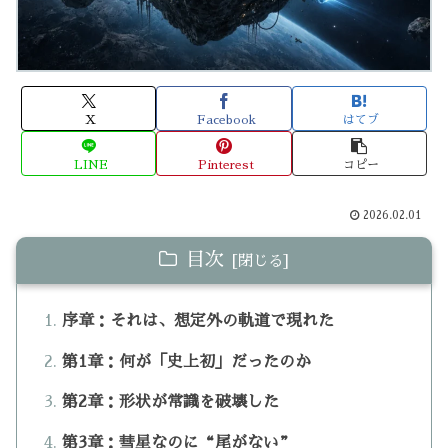
X
Facebook
はてブ
LINE
Pinterest
コピー
2026.02.01
目次
序章：それは、想定外の軌道で現れた
第1章：何が「史上初」だったのか
第2章：形状が常識を破壊した
第3章：彗星なのに“尾がない”