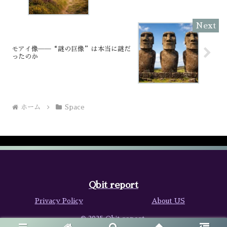
モアイ像──“謎の巨像”は本当に謎だ
ったのか
ホーム
Space
Qbit report
Privacy Policy
About US
© 2025 Qbit report.