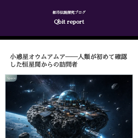
都市伝説探究ブログ
Qbit report
小惑星オウムアムア──人類が初めて確認
した恒星間からの訪問者
Space