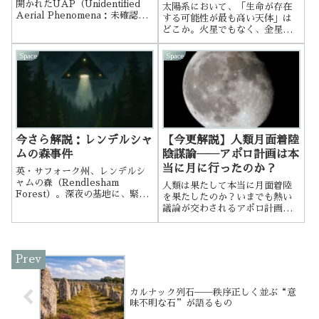
開かれたUAP（Unidentified
太陽系において、「生命が存在
Aerial Phenomena：未確認航
する可能性が最も高い天体」は
空現象）に関する公聴会で、あ
どこか。火星でもなく、金星で
る物理学者の発言が注目を集め
もない。近年、天文学と惑星科
た。エリック・デイヴィス博士
学の分野でその名が繰り返し挙
Space
Space
――国防総省の極秘研究に携わ
げられているのが木星の衛星エ
った経歴を持つ人物が、公の場
ウロパ（Europa） である。
で「グレイ」「ノルディック」
「インセクトイド」「レプティ
リアン」という、都市伝説界隈
では定番とされる「宇宙人の四
分類」を挙げたのである。
今さら解説：レンデルシャ
【今更解説】人類月面着陸
ムの森事件
陰謀論――アポロ計画は本
当に月に行ったのか？
英・サフォーク州、レンデルシ
ャムの森（Rendlesham
人類は果たして本当に月面着陸
Forest）。深夜の基地に、緊急
を果たしたのか？いまでも熱い
警報が鳴り響いた。「森に墜落
議論が交わされるアポロ計画の
した航空機の光を確認」しか
陰謀論を今更解説！
し、そこにあったのは飛行機で
はなかった。
カルナック列石──秩序正しく並ぶ“意
味不明な石”が語るもの