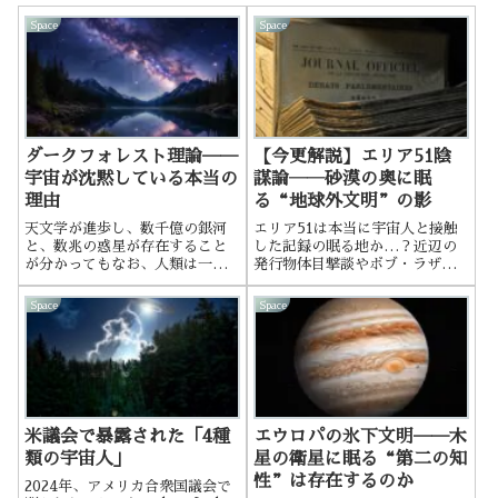
Space
Space
ダークフォレスト理論──
【今更解説】エリア51陰
宇宙が沈黙している本当の
謀論――砂漠の奥に眠
理由
る“地球外文明”の影
天文学が進歩し、数千億の銀河
エリア51は本当に宇宙人と接触
と、数兆の惑星が存在すること
した記録の眠る地か…？近辺の
が分かってもなお、人類は一つ
発行物体目撃談やボブ・ラザー
の事実に直面している。
の証言など今更解説！
Space
Space
米議会で暴露された「4種
エウロパの氷下文明──木
類の宇宙人」
星の衛星に眠る“第二の知
性”は存在するのか
2024年、アメリカ合衆国議会で