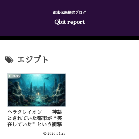
都市伝説探究ブログ
Qbit report
エジプト
History
ヘラクレイオン──神話
とされていた都市が“実
在していた”という衝撃
2026.01.25