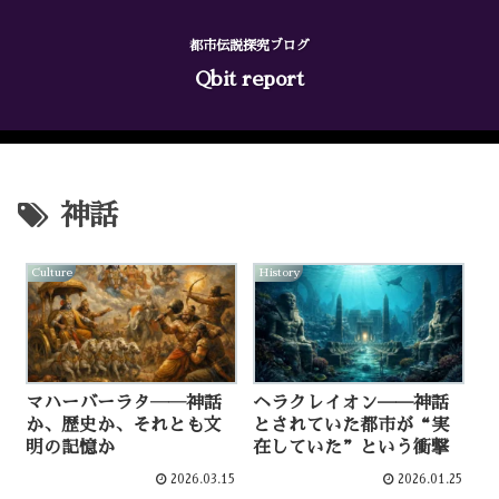
都市伝説探究ブログ
Qbit report
神話
Culture
History
マハーバーラタ――神話
ヘラクレイオン──神話
か、歴史か、それとも文
とされていた都市が“実
明の記憶か
在していた”という衝撃
2026.03.15
2026.01.25