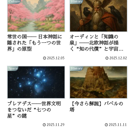
Culture
History
常世の国── 日本神話に
オーディンと「知識の
隠された「もう一つの世
泉」──北欧神話が描
界」の原型
く“知の代償”と宇宙観
の深層
2025.12.05
2025.12.02
Space
History
プレアデス──世界文明
【今さら解説】バベルの
をつないだ“七つの
塔
星”の謎
2025.11.29
2025.11.11