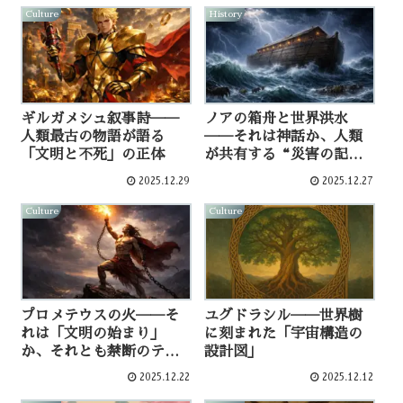
Culture
History
ギルガメシュ叙事詩──
ノアの箱舟と世界洪水
人類最古の物語が語る
──それは神話か、人類
「文明と不死」の正体
が共有する“災害の記
憶”か
2025.12.29
2025.12.27
Culture
Culture
プロメテウスの火──そ
ユグドラシル──世界樹
れは「文明の始まり」
に刻まれた「宇宙構造の
か、それとも禁断のテク
設計図」
ノロジーだったのか
2025.12.22
2025.12.12