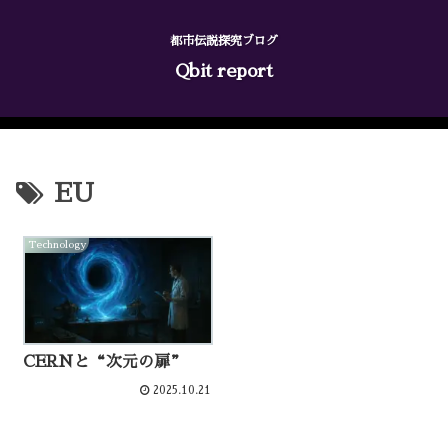
都市伝説探究ブログ
Qbit report
EU
Technology
CERNと“次元の扉”
2025.10.21